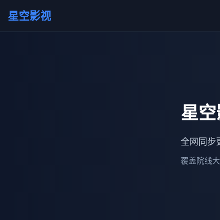
星空影视
星空
全网同步
覆盖院线大