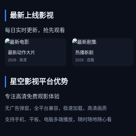
最新上线影视
每日实时更新，抢先观看
最新动作大片
热播新剧
2026 · 高清
2026 · 连载
星空影视平台优势
专注高清免费观影体验
无广告弹窗，全平台兼容，极速加载，高清画质
支持手机、平板、电脑多端播放，随时随地随心看