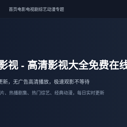
首页
电影
电视剧
综艺
动漫
专题
影视 - 高清影视大全免费在
更新，无广告高清播放，极速观影不等待
片、热播剧集、热门综艺、经典动漫，每日实时更新