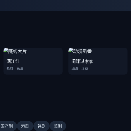
满江红
间谍过家家
悬疑 · 高清
动漫 · 连载
国产剧
港剧
韩剧
美剧